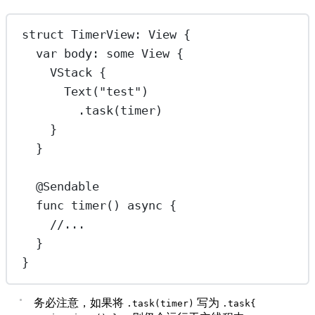
struct
TimerView
: 
View 
{
var
 body: 
some
 View {
VStack
 {
Text
(
"test"
)
.
task
(timer)
}
}
@Sendable
func
timer
() 
async
 {
//...
}
}
务必注意，如果将
写为
.task(timer)
.task{