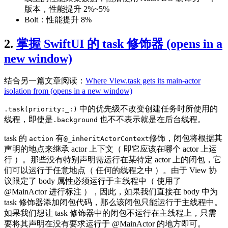
版本，性能提升 2%~5%
Bolt：性能提升 8%
2.
掌握 SwiftUI 的 task 修饰器
(opens in a
new window)
结合另一篇文章阅读：
Where View.task gets its main-actor
isolation from
(opens in a new window)
中的优先级不改变创建任务时所使用的
.task(priority:_:)
线程，即使是
也不不表示就是在后台线程。
.background
task 的
有
修饰，闭包将根据其
action
@_inheritActorContext
声明的地点来继承 actor 上下文（ 即它应该在哪个 actor 上运
行 ）。那些没有特别声明需运行在某特定 actor 上的闭包，它
们可以运行于任意地点（ 任何的线程之中 ）。由于 View 协
议限定了 body 属性必须运行于主线程中（ 使用了
@MainActor 进行标注 ），因此，如果我们直接在 body 中为
task 修饰器添加闭包代码，那么该闭包只能运行于主线程中。
如果我们想让 task 修饰器中的闭包不运行在主线程上，只需
要将其声明在没有要求运行于 @MainActor 的地方即可。