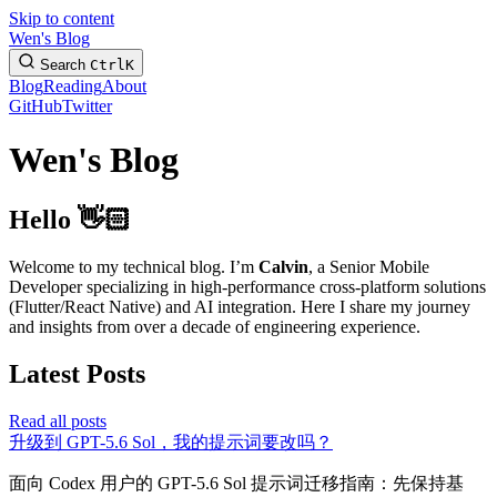
Skip to content
Wen's Blog
Search
Ctrl
K
Blog
Reading
About
GitHub
Twitter
Wen's Blog
Hello 👋🏻
Welcome to my technical blog. I’m
Calvin
, a Senior Mobile
Developer specializing in high-performance cross-platform solutions
(Flutter/React Native) and AI integration. Here I share my journey
and insights from over a decade of engineering experience.
Latest Posts
Read all posts
升级到 GPT-5.6 Sol，我的提示词要改吗？
面向 Codex 用户的 GPT-5.6 Sol 提示词迁移指南：先保持基