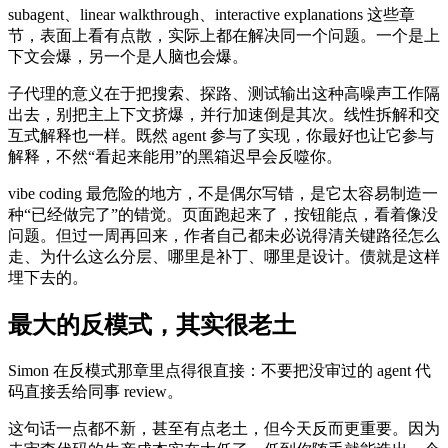
subagent、linear walkthrough、interactive explanations 这些章
节，表面上看有点散，实际上都在解决同一个问题。一个是上
下文会爆，另一个是人脑也会爆。
子代理的意义在于把搜索、探路、测试输出这种高噪声工作隔
出去，别把主上下文挤爆，并行加速倒是其次。线性拆解和交
互式解释也一样。既然 agent 参与了实现，你最好也让它参与
解释，不然“看起来能用”的黑箱迟早会反噬你。
vibe coding 最危险的地方，不是偶尔写错，是它太容易制造一
种“已经做完了”的错觉。页面跑起来了，按钮能点，看着像没
问题。但过一周再回来，作者自己都未必说得清关键路径怎么
走、为什么这么分层、哪里是补丁、哪里是设计。债就是这样
埋下去的。
最大的反模式，其实很老土
Simon 在反模式那章里点得很直接：不要把没审过的 agent 代
码直接丢给同事 review。
这句话一点都不新，甚至有点老土，但今天反而更重要。因为