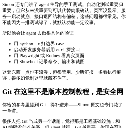
Simon 还专门讲了 agent 主导的手工测试。自动化测试重要归
重要，但它从来没重要到可以代替肉眼确认。页面没显示、服
务一启动就崩、接口返回结构有偏差，这些问题都很常见。你
不能因为一排测试绿了，就默认功能一定没事。
所以他会让 agent 去做很具体的验证：
用
打边界 case
python -c
启动开发服务器后用
探接口
curl
用 Playwright 或 Rodney 看真实页面
用 Showboat 记录命令、输出和截图
这套东西一点也不浪漫，但很管用。少听汇报，多看执行痕
迹，很多幻觉到这里就藏不住了。
Git 在这里不是版本控制教程，是安全网
你给的参考里提到 Git，得补进来——Simon 原文也专门花了
一章讲。
很多人把 Git 当成另一个话题，觉得那是工程基础设施，和
AI 编码没什么关系。但 agent 越强，Git 越重要。你现在可以