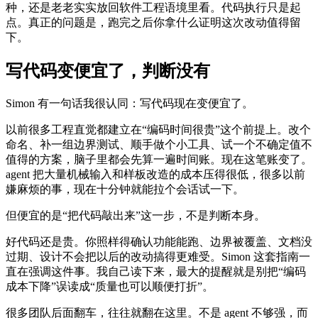
种，还是老老实实放回软件工程语境里看。代码执行只是起
点。真正的问题是，跑完之后你拿什么证明这次改动值得留
下。
写代码变便宜了，判断没有
Simon 有一句话我很认同：写代码现在变便宜了。
以前很多工程直觉都建立在“编码时间很贵”这个前提上。改个
命名、补一组边界测试、顺手做个小工具、试一个不确定值不
值得的方案，脑子里都会先算一遍时间账。现在这笔账变了。
agent 把大量机械输入和样板改造的成本压得很低，很多以前
嫌麻烦的事，现在十分钟就能拉个会话试一下。
但便宜的是“把代码敲出来”这一步，不是判断本身。
好代码还是贵。你照样得确认功能能跑、边界被覆盖、文档没
过期、设计不会把以后的改动搞得更难受。Simon 这套指南一
直在强调这件事。我自己读下来，最大的提醒就是别把“编码
成本下降”误读成“质量也可以顺便打折”。
很多团队后面翻车，往往就翻在这里。不是 agent 不够强，而