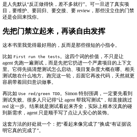
是人先默认“反正做得快，差不多就行”。可一旦进了真实项
目，要维护、要回归、要交接、要 review，那些没立住的门禁
还是会回来找你。
先把门禁立起来，再谈自由发挥
这本书里我觉得最好用的，反而是那些很短的小指令。
比如
。这四个词的价值，不只是让
First run the tests
agent 先跑一遍测试，而是先把它扔进一个严肃项目的上下文
里。它得先搞清楚测试怎么启动、项目复杂度大概在哪、相关
测试散在什么地方。跑完这一轮，后面它再改代码，天然就更
容易带着回归意识做事。
再比如
。Simon 特别强调，一定要先看到
Use red/green TDD
测试失败。很多人只记得“让 agent 帮我写测试”，却直接跳过
red 这一步。结果就是测试看起来齐全，实际上根本没真的碰
到新需求，agent 只是顺手写了点让人安心的装饰。
这套方法的好处就一个：把“看起来像完成了”换成“有证据说
明它真的完成了”。