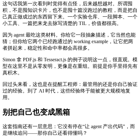
这句话我第一次看到时觉得有点怪，后来越想越对。所谓囤
积，不是囤知识卡片，也不是囤十篇没跑过的教程，而是把自
己真正做成过的东西留下来。一个实验仓库、一段脚本、一个
小工具、一篇把来龙去脉写清楚的 TIL，价值都很高。
因为 agent 最吃这类材料。你给它一段抽象描述，它当然也能
猜；但你给它两个已经跑通过的 working example，让它把两
者拼起来，稳定性和命中率都会高很多。
Simon 拿 PDF.js 和 Tesseract.js 的例子说明这一点，很直观。模
型在这里不是从零发明，更像是在重组。前提是你手里得先有
真积木。
回过头来看，这也是在提醒工程师：最管用的还是你自己验证
过的经验。到了 AI 时代，这些经验终于能被更大规模地复
用。
别把自己也变成黑箱
这套指南还有一层意思：它没有停在“让 agent 产出代码”，而
是继续追问——那你自己还看得懂吗？