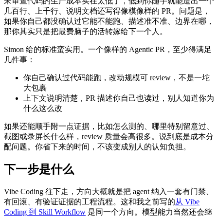
未审查代码的生产成本实在太低了，低到你随手就能造出一个
几百行、上千行、说明文档还写得像模像样的 PR。问题是，
如果你自己都没确认过它能不能跑、描述准不准、边界在哪，
那你其实只是把最费脑子的活转嫁给下一个人。
Simon 给的标准蛮实用。一个像样的 Agentic PR，至少得满足
几件事：
你自己确认过代码能跑，改动规模可 review，不是一坨
大包裹
上下文说明清楚，PR 描述你自己也读过，别人知道你为
什么这么改
如果还能顺手附一点证据，比如怎么测的、哪里特别留意过、
截图或录屏长什么样，review 质量会高很多。说到底是成本分
配问题。你省下来的时间，不该变成别人的认知负担。
下一步是什么
Vibe Coding 往下走，方向大概就是把 agent 纳入一套有门禁、
有回滚、有验证证据的工程流程。这和我之前写的
从 Vibe
Coding 到 Skill Workflow
是同一个方向。模型能力当然还会继