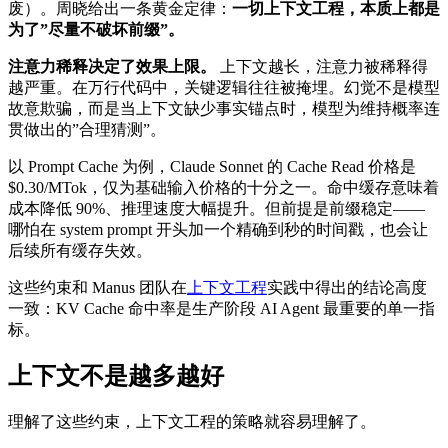
废）。周晓给出一条黄金定律：
一切上下文工程，本质上都是
为了”尽量不破坏前缀”。
注意力稀释决定了效果上限。
上下文越长，注意力被稀释得
越严重。在万行代码中，关键逻辑往往被掩埋。幻觉不是模型
故意欺骗，而是当上下文缺少事实锚点时，模型为维持概率连
贯做出的”合理猜测”。
以 Prompt Cache 为例，Claude Sonnet 的 Cache Read 价格是
$0.30/MTok，仅为基础输入价格的十分之一。命中缓存意味着
成本降低 90%、推理速度大幅提升。但前提是前缀稳定——
哪怕在 system prompt 开头加一个精确到秒的时间戳，也会让
后续所有缓存失效。
这些约束和 Manus 团队在
上下文工程
实践中得出的结论高度
一致：KV Cache 命中率是生产阶段 AI Agent 最重要的单一指
标。
上下文不是越多越好
理解了这些约束，上下文工程的策略就容易理解了。