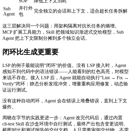
SOP
降低上下文消耗
并行外
Sub
完全独立的会话和上下文，适合超长任务拆解
Agent
包
这三层解决同一个问题：用架构隔离对抗长任务的熵增。
MCP 扩展工具能力，Skill 把领域知识渐进式交给模型，Sub
Agent 把上下文限制分摊到多个独立会话。
闭环比生成更重要
LSP 的例子最能说明”闭环”的价值。没有 LSP 接入时，Agent
感知不到代码中的语法错误——人能看到的红色高亮，对模型
来说不存在。接入 LSP 后，Agent 就能自动执行”Lint → Fix →
Verify”闭环：静态分析发现冲突，增量重构应用修复，动态验
证运行测试。
没有这种自动闭环，Agent 会在错误上堆叠错误，直到上下文
爆炸。
周晓在字节的实践更进一步：Agent 改完代码后，通过内置
cli-test Skill 在沙盒环境中自行测试，最终产出包含变更说明、
截图对比和测试报告的交付文档。人只需要审阅交付物，不需