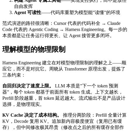
构建 Agent 专属工具链
——实现受控执行，而不是放任
自由发挥
Agent 可读性
——代码库重塑为模型能”读懂”的环境
范式演进的路径很清晰：Cursor 代表的代码补全 → Claude
Code 代表的 Agentic Coding → Harness Engineering。每一步的
本质都是让任务运行得更长、让 Agent 接管更多闭环。
理解模型的物理限制
Harness Engineering 建立在对模型物理限制的理解之上——顺
应它，而不是对抗它。周晓从 Transformer 原理出发，提炼了
三条约束：
自回归决定了速度上限。
LLM 本质是”下一个 token 预测
器”，每个 token 都基于前面所有 token 生成。上下文越长，
Prefill 阶段越重，首 token 延迟越大。流式输出不是产品设计
选择，是物理现实。
KV Cache 决定了成本结构。
推理分两阶段：Prefill 全量计算
KV，Decode 复用 KV。追加新内容极度便宜（复用已有缓
存），但中间修改极其昂贵（修改点之后的所有缓存全部作