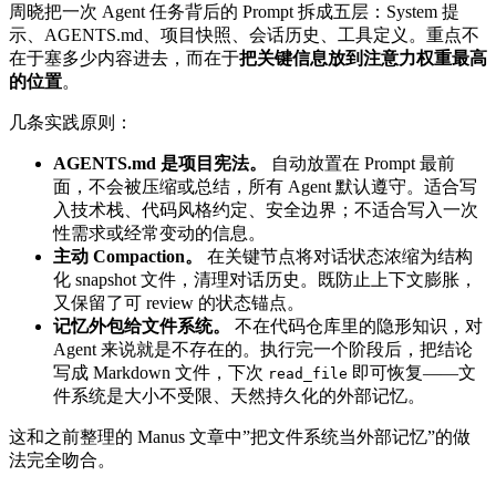
周晓把一次 Agent 任务背后的 Prompt 拆成五层：System 提
示、AGENTS.md、项目快照、会话历史、工具定义。重点不
在于塞多少内容进去，而在于
把关键信息放到注意力权重最高
的位置
。
几条实践原则：
AGENTS.md 是项目宪法。
自动放置在 Prompt 最前
面，不会被压缩或总结，所有 Agent 默认遵守。适合写
入技术栈、代码风格约定、安全边界；不适合写入一次
性需求或经常变动的信息。
主动 Compaction。
在关键节点将对话状态浓缩为结构
化 snapshot 文件，清理对话历史。既防止上下文膨胀，
又保留了可 review 的状态锚点。
记忆外包给文件系统。
不在代码仓库里的隐形知识，对
Agent 来说就是不存在的。执行完一个阶段后，把结论
写成 Markdown 文件，下次
即可恢复——文
read_file
件系统是大小不受限、天然持久化的外部记忆。
这和之前整理的 Manus 文章中”把文件系统当外部记忆”的做
法完全吻合。