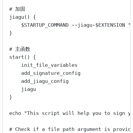
# 加固
jiagu
() {
$STARTUP_COMMAND 
--jiagu-
$EXTENSION
"
}
# 主函数
start
() {
init_file_variables
add_signature_config
add_jiagu_config
jiagu
}
echo
"This script will help you to sign y
# Check if a file path argument is provid