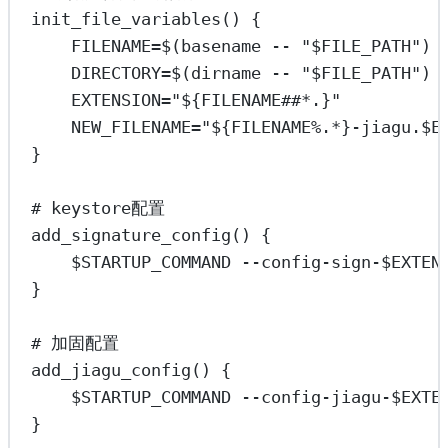
init_file_variables
() {
FILENAME
=
$(
basename
--
"
$FILE_PATH
"
)
DIRECTORY
=
$(
dirname
--
"
$FILE_PATH
"
)
EXTENSION
=
"${
FILENAME
##*
.}"
NEW_FILENAME
=
"${
FILENAME
%
.
*
}-jiagu.
$E
}
# keystore配置
add_signature_config
() {
$STARTUP_COMMAND 
--config-sign-
$EXTEN
}
# 加固配置
add_jiagu_config
() {
$STARTUP_COMMAND 
--config-jiagu-
$EXTE
}