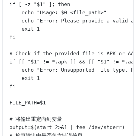
if
 [ 
-z
"
$1
"
 ]; 
then
echo
"Usage: 
$0
 <file_path>"
echo
"Error: Please provide a valid a
exit
1
fi
# Check if the provided file is APK or AA
if
 [[ 
"
$1
"
!=
*
.apk ]] && [[ 
"
$1
"
!=
*
.aa
echo
"Error: Unsupported file type. P
exit
1
fi
FILE_PATH
=
$1
# 将输出重定向到变量
output
=
$(
start
2>&1
|
tee
/dev/stderr
)
# 检查输出中是否包含错误信息