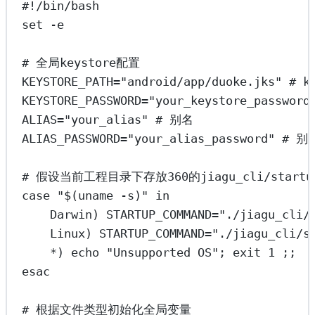
#!/bin/bash
set
-e
# 全局keystore配置
KEYSTORE_PATH
=
"android/app/duoke.jks"
# k
KEYSTORE_PASSWORD
=
"your_keystore_password
ALIAS
=
"your_alias"
# 别名
ALIAS_PASSWORD
=
"your_alias_password"
# 别
# 假设当前工程目录下存放360的jiagu_cli/start
case
"$(
uname
-s
)"
in
Darwin
)
 STARTUP_COMMAND
=
"./jiagu_cli/
Linux
)
 STARTUP_COMMAND
=
"./jiagu_cli/s
*)
echo
"Unsupported OS"
; 
exit
1
 ;;
esac
# 根据文件类型初始化全局变量