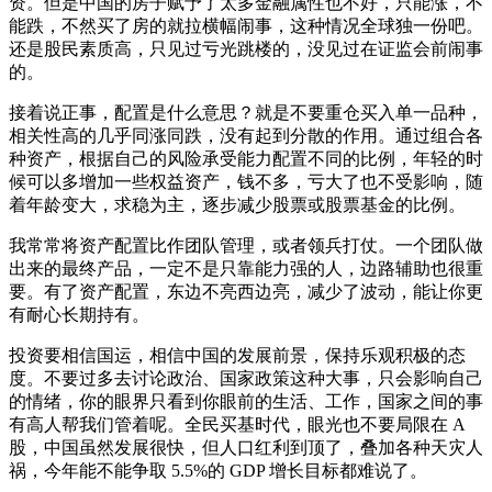
资。但是中国的房子赋予了太多金融属性也不好，只能涨，不
能跌，不然买了房的就拉横幅闹事，这种情况全球独一份吧。
还是股民素质高，只见过亏光跳楼的，没见过在证监会前闹事
的。
接着说正事，配置是什么意思？就是不要重仓买入单一品种，
相关性高的几乎同涨同跌，没有起到分散的作用。通过组合各
种资产，根据自己的风险承受能力配置不同的比例，年轻的时
候可以多增加一些权益资产，钱不多，亏大了也不受影响，随
着年龄变大，求稳为主，逐步减少股票或股票基金的比例。
我常常将资产配置比作团队管理，或者领兵打仗。一个团队做
出来的最终产品，一定不是只靠能力强的人，边路辅助也很重
要。有了资产配置，东边不亮西边亮，减少了波动，能让你更
有耐心长期持有。
投资要相信国运，相信中国的发展前景，保持乐观积极的态
度。不要过多去讨论政治、国家政策这种大事，只会影响自己
的情绪，你的眼界只看到你眼前的生活、工作，国家之间的事
有高人帮我们管着呢。全民买基时代，眼光也不要局限在 A
股，中国虽然发展很快，但人口红利到顶了，叠加各种天灾人
祸，今年能不能争取 5.5%的 GDP 增长目标都难说了。