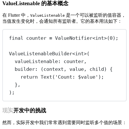
ValueListenable 的基本概念
在 Flutter 中，
是一个可以被监听的值容器，
ValueListenable
当值发生变化时，会通知所有监听者。它的基本用法如下：
final
 counter 
=
ValueNotifier
<
int
>(
0
);
ValueListenableBuilder
<
int
>(
valueListenable
:
 counter,
builder
:
 (context, value, child) {
return
Text
(
'Count: 
$
value
'
);
},
);
现实开发中的挑战
然而，实际开发中我们常常遇到需要同时监听多个值的场景：