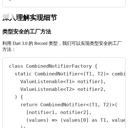
深入理解实现细节
类型安全的工厂方法
利用 Dart 3.0 的 Record 类型，我们可以实现类型安全的工厂
方法：
class
CombinedNotifierFactory
 {
static
CombinedNotifier
<(
T1
, 
T2
)> 
combi
ValueListenable
<
T1
> notifier1,
ValueListenable
<
T2
> notifier2,
) {
return
CombinedNotifier
<(
T1
, 
T2
)>(
[notifier1, notifier2],
(values) 
=>
 (values[
0
] 
as
T1
, value
);