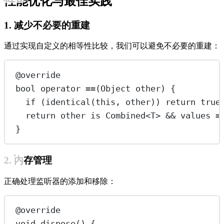
性能优化与最佳实践
1. 减少不必要的重建
通过实现自定义的相等性比较，我们可以避免不必要的重建：
@override
bool
operator
==
(
Object
 other) {
if
 (
identical
(
this
, other)) 
return
true
return
 other 
is
Combined
<
T
> 
&&
 values 
=
}
2. 内存管理
正确处理监听器的添加和移除：
@override
void
dispose
() {