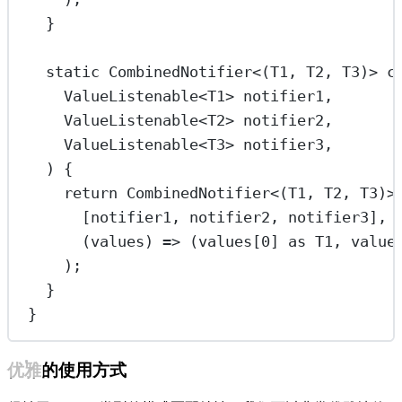
}
static
CombinedNotifier
<(
T1
, 
T2
, 
T3
)> 
c
ValueListenable
<
T1
> notifier1,
ValueListenable
<
T2
> notifier2,
ValueListenable
<
T3
> notifier3,
) {
return
CombinedNotifier
<(
T1
, 
T2
, 
T3
)>
[notifier1, notifier2, notifier3],
(values) 
=>
 (values[
0
] 
as
T1
, value
);
}
}
优雅的使用方式