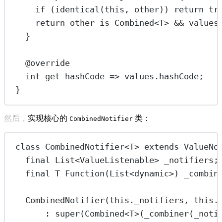
if
 (
identical
(
this
, other)) 
return
tr
return
 other 
is
Combined
<
T
> 
&&
 values
}
@override
int
get
 hashCode 
=>
 values.hashCode;
}
然后，实现核心的
类：
CombinedNotifier
class
CombinedNotifier
<
T
> 
extends
ValueNo
final
List
<
ValueListenable
> _notifiers;
final
T
Function
(
List
<
dynamic
>) _combin
CombinedNotifier
(
this
._notifiers, 
this
.
:
super
(
Combined
<
T
>(
_combiner
(_noti