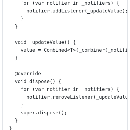
for
 (
var
 notifier 
in
 _notifiers) {
notifier.
addListener
(_updateValue);
}
}
void
_updateValue
() {
value 
=
Combined
<
T
>(
_combiner
(_notifi
}
@override
void
dispose
() {
for
 (
var
 notifier 
in
 _notifiers) {
notifier.
removeListener
(_updateValu
}
super
.
dispose
();
}
}