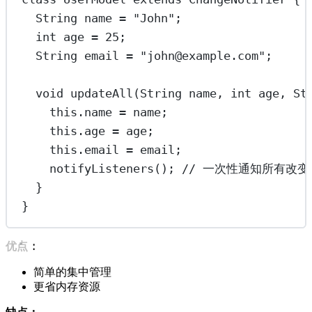
String
 name 
=
"John"
;
int
 age 
=
25
;
String
 email 
=
"john@example.com"
;
void
updateAll
(
String
 name, 
int
 age, 
St
this
.name 
=
 name;
this
.age 
=
 age;
this
.email 
=
 email;
notifyListeners
(); 
// 一次性通知所有改变
}
}
优点：
简单的集中管理
更省内存资源