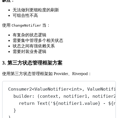
缺点：
无法做到更细粒度的刷新
可组合性不高
使用
当：
ChangeNotifier
有复杂的状态逻辑
需要集中管理多个相关状态
状态之间有强依赖关系
需要封装业务逻辑
3. 第三方状态管理框架方案
使用第三方状态管理框架如 Provider、Riverpod：
Consumer2
<
ValueNotifier
<
int
>, 
ValueNotifi
builder
:
 (context, notifier1, notifier2
return
Text
(
'
${
notifier1
.
value
}
 - 
${
n
}
)