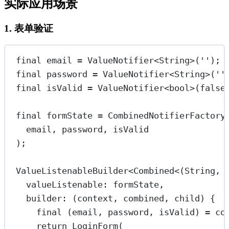
实际应用场景
1. 表单验证
final
 email 
=
ValueNotifier
<
String
>(
''
);
final
 password 
=
ValueNotifier
<
String
>(
''
final
 isValid 
=
ValueNotifier
<
bool
>(
false
final
 formState 
=
CombinedNotifierFactory
email, password, isValid
);
ValueListenableBuilder
<
Combined
<(
String
, 
valueListenable
:
 formState,
builder
:
 (context, combined, child) {
final
 (email, password, isValid) 
=
 co
return
LoginForm
(