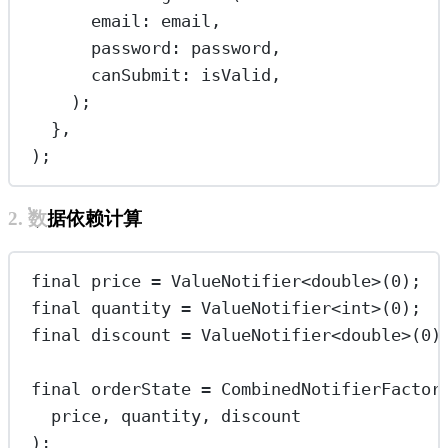
email
:
 email,
password
:
 password,
canSubmit
:
 isValid,
);
},
);
2. 数据依赖计算
final
 price 
=
ValueNotifier
<
double
>(
0
);
final
 quantity 
=
ValueNotifier
<
int
>(
0
);
final
 discount 
=
ValueNotifier
<
double
>(
0
)
final
 orderState 
=
CombinedNotifierFactor
price, quantity, discount
);