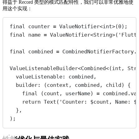
得益于 Record 类型的模式匹配特性，我们可以非常优雅地使
用这个实现：
final
 counter 
=
ValueNotifier
<
int
>(
0
);
final
 name 
=
ValueNotifier
<
String
>(
'Flutt
final
 combined 
=
CombinedNotifierFactory
.
ValueListenableBuilder
<
Combined
<(
int
, 
Str
valueListenable
:
 combined,
builder
:
 (context, combined, child) {
final
 (count, userName) 
=
 combined.va
return
Text
(
'Counter: 
$
count
, Name: 
$
},
);