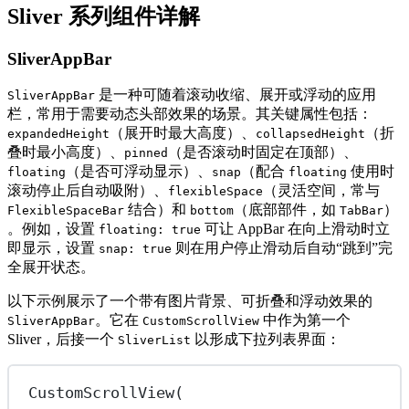
Sliver 系列组件详解
SliverAppBar
是一种可随着滚动收缩、展开或浮动的应用
SliverAppBar
栏，常用于需要动态头部效果的场景。其关键属性包括：
（展开时最大高度）、
（折
expandedHeight
collapsedHeight
叠时最小高度）、
（是否滚动时固定在顶部）、
pinned
（是否可浮动显示）、
（配合
使用时
floating
snap
floating
滚动停止后自动吸附）、
（灵活空间，常与
flexibleSpace
结合）和
（底部部件，如
）
FlexibleSpaceBar
bottom
TabBar
。例如，设置
可让 AppBar 在向上滑动时立
floating: true
即显示，设置
则在用户停止滑动后自动“跳到”完
snap: true
全展开状态。
以下示例展示了一个带有图片背景、可折叠和浮动效果的
。它在
中作为第一个
SliverAppBar
CustomScrollView
Sliver，后接一个
以形成下拉列表界面：
SliverList
CustomScrollView
(