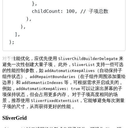
},
childCount
:
100
, 
// 子项总数
),
),
],
);
对于性能优化，应优先使用
来
SliverChildBuilderDelegate
避免一次性创建大量子项 。此外，
支持一些可选
SliverList
的性能控制参数，如
（自动保持子
addAutomaticKeepAlives
组件状态）、
（在子组件周围添加重绘
addRepaintBoundaries
边界）和
等，可根据需求开启或关闭 。
addSemanticIndexes
例如，
可以让滚出屏幕的子
addAutomaticKeepAlives: true
项保持状态，但会占用更多内存 。对于子项高度相同的场
景，推荐使用
，它能够避免每次测量
SliverFixedExtentList
子项的尺寸，从而获得更好的性能 。
SliverGrid