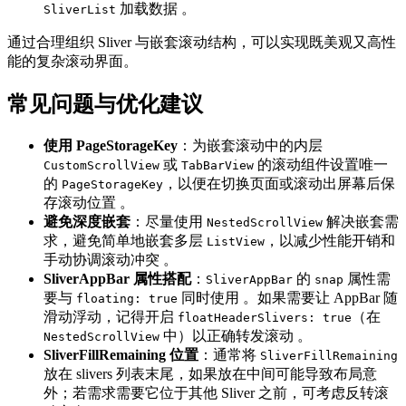
加载数据 。
SliverList
通过合理组织 Sliver 与嵌套滚动结构，可以实现既美观又高性
能的复杂滚动界面。
常见问题与优化建议
使用 PageStorageKey
：为嵌套滚动中的内层
或
的滚动组件设置唯一
CustomScrollView
TabBarView
的
，以便在切换页面或滚动出屏幕后保
PageStorageKey
存滚动位置 。
避免深度嵌套
：尽量使用
解决嵌套需
NestedScrollView
求，避免简单地嵌套多层
，以减少性能开销和
ListView
手动协调滚动冲突 。
SliverAppBar 属性搭配
：
的
属性需
SliverAppBar
snap
要与
同时使用 。如果需要让 AppBar 随
floating: true
滑动浮动，记得开启
（在
floatHeaderSlivers: true
中）以正确转发滚动 。
NestedScrollView
SliverFillRemaining 位置
：通常将
SliverFillRemaining
放在 slivers 列表末尾，如果放在中间可能导致布局意
外；若需求需要它位于其他 Sliver 之前，可考虑反转滚