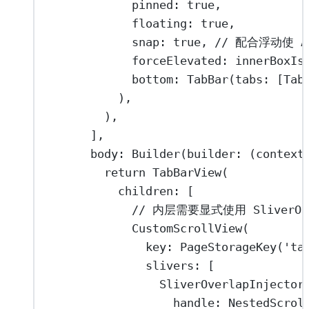
pinned
:
true
,
floating
:
true
,
snap
:
true
, 
// 配合浮动使 A
forceElevated
:
 innerBoxIs
bottom
:
TabBar
(tabs
:
 [
Tab
),
),
],
body
:
Builder
(builder
:
 (context
return
TabBarView
(
children
:
 [
// 内层需要显式使用 SliverOve
CustomScrollView
(
key
:
PageStorageKey
(
'ta
slivers
:
 [
SliverOverlapInjector
handle
:
NestedScrol