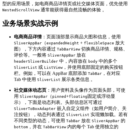
型的应用场景，如电商商品详情页或社交媒体页面，优先使用
通常能获得最自然流畅的体验 。
NestedScrollView
业务场景实战示例
电商商品详情
：页面顶部显示商品大图和信息，使用
（
+
放大
SliverAppBar
expandedHeight
flexibleSpace
图），下方内容通过
切换商品详情、规格、
TabBarView
评价等。一般将
放在
SliverAppBar
中，内容放在
中的多个
headerSliverBuilder
body
或
，并使用底部固定的购买按钮
SliverList
ListView
栏。例如，可以在 AppBar 底部添加
，在对应
TabBar
Tab 中使用
展示各类信息 。
SliverList
社交媒体动态页
：用户资料及头像作为页面头部，可使
用
（
+
固定或浮动显
SliverAppBar
pinned
floating
示），下面是动态列表。头部信息区可通过
嵌入自定义组件（如用户简介、关
SliverToBoxAdapter
注按钮），动态列表通过
实现懒加载。若有
SliverList
不同类型的动态，可使用
放在
的
TabBar
SliverAppBar
，并在
内的每个 Tab 使用独立的
bottom
TabBarView