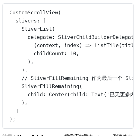
CustomScrollView
(
slivers
:
 [
SliverList
(
delegate
:
SliverChildBuilderDelegat
(context, index) 
=>
ListTile
(titl
childCount
:
10
,
),
),
// SliverFillRemaining 作为最后一个 S
SliverFillRemaining
(
child
:
Center
(child
:
Text
(
'已无更多内
),
],
);