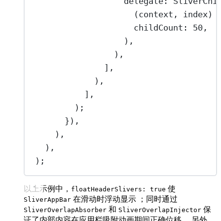
delegate
:
SliverChi
(context, index) 
childCount
:
50
,
),
),
],
),
],
);
}),
),
),
);
以上示例中，
使
floatHeaderSlivers: true
在滑动时浮动显示 ；同时通过
SliverAppBar
和
保
SliverOverlapAbsorber
SliverOverlapInjector
证了内部内容在应用栏吸附动画期间正确位移 。另外，