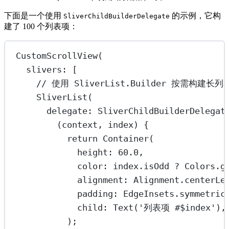
下面是一个使用
的示例，它构
SliverChildBuilderDelegate
建了 100 个列表项：
CustomScrollView
(
slivers
:
 [
// 使用 SliverList.Builder 按需构建长列
SliverList
(
delegate
:
SliverChildBuilderDelegat
(context, index) {
return
Container
(
height
:
60.0
,
color
:
 index.isOdd 
?
Colors
.g
alignment
:
Alignment
.centerLe
padding
:
EdgeInsets
.
symmetric
child
:
Text
(
'列表项 #
$
index
'
),
);