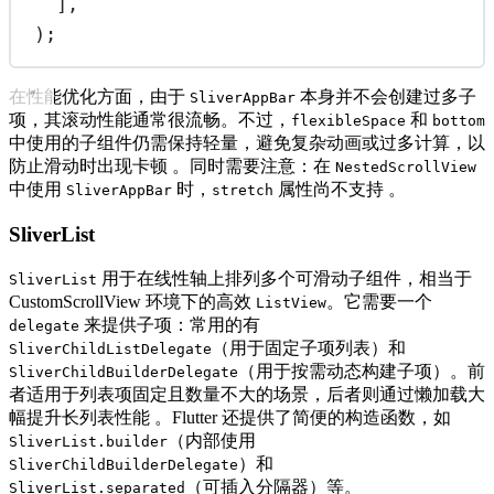
],
);
在性能优化方面，由于
本身并不会创建过多子
SliverAppBar
项，其滚动性能通常很流畅。不过，
和
flexibleSpace
bottom
中使用的子组件仍需保持轻量，避免复杂动画或过多计算，以
防止滑动时出现卡顿 。同时需要注意：在
NestedScrollView
中使用
时，
属性尚不支持 。
SliverAppBar
stretch
SliverList
用于在线性轴上排列多个可滑动子组件，相当于
SliverList
CustomScrollView 环境下的高效
。它需要一个
ListView
来提供子项：常用的有
delegate
（用于固定子项列表）和
SliverChildListDelegate
（用于按需动态构建子项）。前
SliverChildBuilderDelegate
者适用于列表项固定且数量不大的场景，后者则通过懒加载大
幅提升长列表性能 。Flutter 还提供了简便的构造函数，如
（内部使用
SliverList.builder
）和
SliverChildBuilderDelegate
（可插入分隔器）等。
SliverList.separated