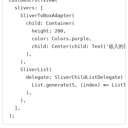
CustomScrollView
(
slivers
:
 [
SliverToBoxAdapter
(
child
:
Container
(
height
:
200
,
color
:
Colors
.purple,
child
:
Center
(child
:
Text
(
'嵌入的
),
),
SliverList
(
delegate
:
SliverChildListDelegate
(
List
.
generate
(
5
, (index) 
=>
ListT
),
),
],
);