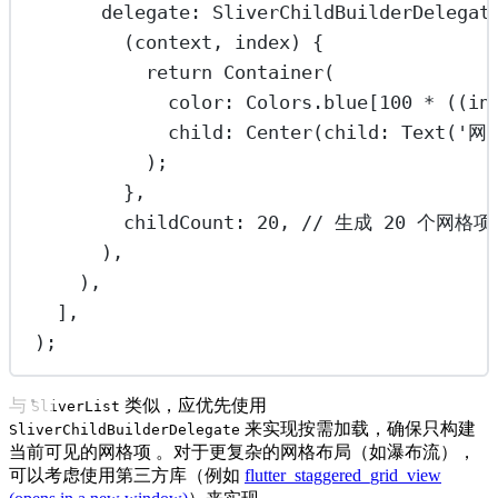
delegate
:
SliverChildBuilderDelegat
(context, index) {
return
Container
(
color
:
Colors
.blue[
100
*
 ((in
child
:
Center
(child
:
Text
(
'网
);
},
childCount
:
20
, 
// 生成 20 个网格项
),
),
],
);
与
类似，应优先使用
SliverList
来实现按需加载，确保只构建
SliverChildBuilderDelegate
当前可见的网格项 。对于更复杂的网格布局（如瀑布流），
可以考虑使用第三方库（例如
flutter_staggered_grid_view