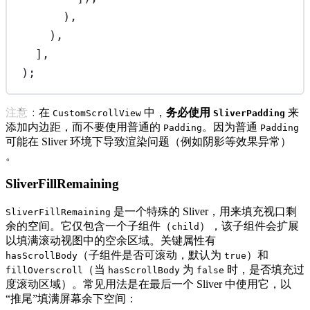
),
),
],
);
注意：在
中，
务必使用
来
CustomScrollView
SliverPadding
添加内边距，而不要使用普通的
。因为普通
Padding
Padding
可能在 Sliver 环境下导致渲染问题（例如阴影等效果异常）
。
SliverFillRemaining
是一个特殊的 Sliver，用来填充视口剩
SliverFillRemaining
余的空间。它仅包含一个子组件（
），该子组件会扩展
child
以填满滚动视图中的空余区域。关键属性有
（子组件是否可滚动，默认为
）和
hasScrollBody
true
（当
为
时，是否填充过
fillOverscroll
hasScrollBody
false
度滚动区域）。常见用法是在最后一个 Sliver 中使用它，以
“推尾”填满屏幕余下空间：