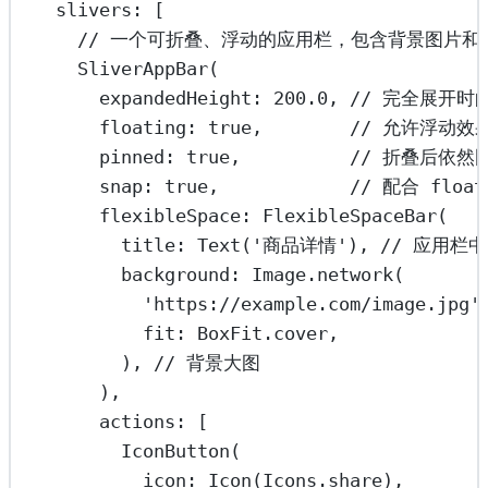
slivers
:
 [
// 一个可折叠、浮动的应用栏，包含背景图片和
SliverAppBar
(
expandedHeight
:
200.0
, 
// 完全展开时
floating
:
true
,        
// 允许浮动效
pinned
:
true
,          
// 折叠后依然
snap
:
true
,            
// 配合 flo
flexibleSpace
:
FlexibleSpaceBar
(
title
:
Text
(
'商品详情'
), 
// 应用栏
background
:
Image
.
network
(
'https://example.com/image.jpg'
fit
:
BoxFit
.cover,
), 
// 背景大图
),
actions
:
 [
IconButton
(
icon
:
Icon
(
Icons
.share),