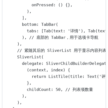
onPressed
:
 () {},
),
],
bottom
:
TabBar
(
tabs
:
 [
Tab
(text
:
'详情'
), 
Tab
(text
), 
// 底部的 TabBar，用于选项卡导航
),
// 紧随其后的 SliverList 用于显示内容列表
SliverList
(
delegate
:
SliverChildBuilderDelegat
(context, index) {
return
ListTile
(title
:
Text
(
'评
},
childCount
:
50
, 
// 列表项数量
),
),