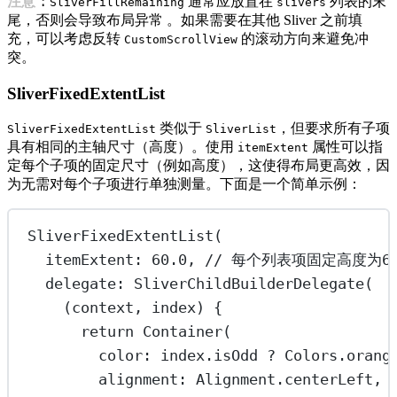
注意：
通常应放置在
列表的末
SliverFillRemaining
slivers
尾，否则会导致布局异常 。如果需要在其他 Sliver 之前填
充，可以考虑反转
的滚动方向来避免冲
CustomScrollView
突。
SliverFixedExtentList
类似于
，但要求所有子项
SliverFixedExtentList
SliverList
具有相同的主轴尺寸（高度）。使用
属性可以指
itemExtent
定每个子项的固定尺寸（例如高度），这使得布局更高效，因
为无需对每个子项进行单独测量。下面是一个简单示例：
SliverFixedExtentList
(
itemExtent
:
60.0
, 
// 每个列表项固定高度为6
delegate
:
SliverChildBuilderDelegate
(
(context, index) {
return
Container
(
color
:
 index.isOdd 
?
Colors
.orang
alignment
:
Alignment
.centerLeft,