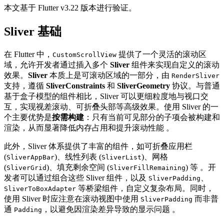
本文基于 Flutter v3.22 版本进行验证。
Sliver 基础
在 Flutter 中，
提供了一个灵活的滚动区
CustomScrollView
域，允许开发者通过插入多个
Sliver
组件来实现自定义的滚动
效果。
Sliver
本质上是可滚动区域的一部分，由
RenderSliver
支持，遵循
SliverConstraints
和
SliverGeometry
协议。与普通
基于盒子模型的组件相比，Sliver 可以更细粒度地与视口交
互，实现视差滚动、可折叠头部等高级效果。使用 Sliver 的一
个主要优势是
按需构建
：只有当前可见部分的子项会被构建和
渲染，从而显著降低内存占用和提升滚动性能 。
此外，Sliver 体系提供了丰富的组件，如可折叠应用栏
(
)、线性列表 (
)、网格
SliverAppBar
SliverList
(
)、填充剩余空间 (
) 等 。开
SliverGrid
SliverFillRemaining
发者可以通过组合这些 Sliver 组件，以及
、
SliverPadding
等桥梁组件，自定义复杂布局。同时，
SliverToBoxAdapter
使用 Sliver 时应注意在滚动视图中使用
而非普
SliverPadding
通
，以避免因渲染差异导致的显示问题 。
Padding