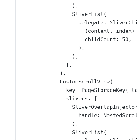
),
SliverList
(
delegate
:
SliverChi
(context, index) 
childCount
:
50
,
),
),
],
),
CustomScrollView
(
key
:
PageStorageKey
(
'ta
slivers
:
 [
SliverOverlapInjector
handle
:
NestedScrol
),
SliverList
(