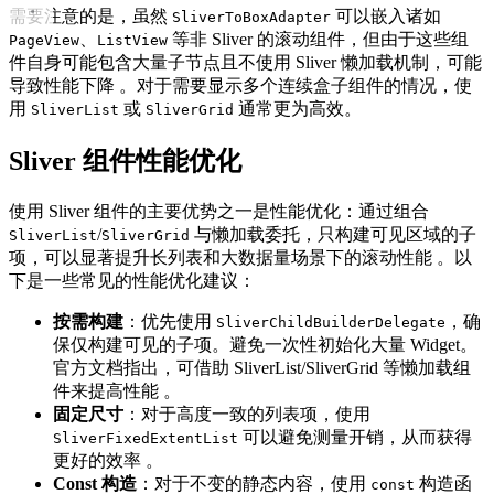
需要注意的是，虽然
可以嵌入诸如
SliverToBoxAdapter
、
等非 Sliver 的滚动组件，但由于这些组
PageView
ListView
件自身可能包含大量子节点且不使用 Sliver 懒加载机制，可能
导致性能下降 。对于需要显示多个连续盒子组件的情况，使
用
或
通常更为高效。
SliverList
SliverGrid
Sliver 组件性能优化
使用 Sliver 组件的主要优势之一是性能优化：通过组合
/
与懒加载委托，只构建可见区域的子
SliverList
SliverGrid
项，可以显著提升长列表和大数据量场景下的滚动性能 。以
下是一些常见的性能优化建议：
按需构建
：优先使用
，确
SliverChildBuilderDelegate
保仅构建可见的子项。避免一次性初始化大量 Widget。
官方文档指出，可借助 SliverList/SliverGrid 等懒加载组
件来提高性能 。
固定尺寸
：对于高度一致的列表项，使用
可以避免测量开销，从而获得
SliverFixedExtentList
更好的效率 。
Const 构造
：对于不变的静态内容，使用
构造函
const