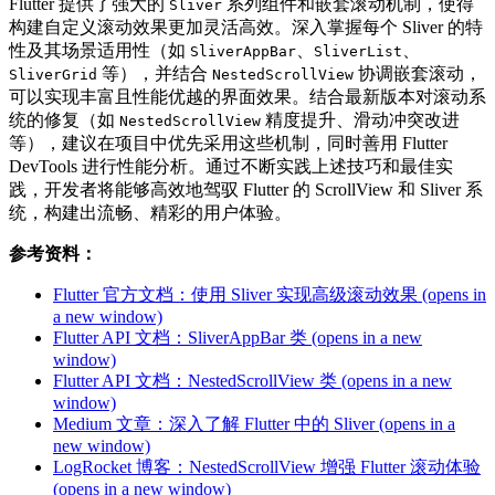
Flutter 提供了强大的
系列组件和嵌套滚动机制，使得
Sliver
构建自定义滚动效果更加灵活高效。深入掌握每个 Sliver 的特
性及其场景适用性（如
、
、
SliverAppBar
SliverList
等），并结合
协调嵌套滚动，
SliverGrid
NestedScrollView
可以实现丰富且性能优越的界面效果。结合最新版本对滚动系
统的修复（如
精度提升、滑动冲突改进
NestedScrollView
等），建议在项目中优先采用这些机制，同时善用 Flutter
DevTools 进行性能分析。通过不断实践上述技巧和最佳实
践，开发者将能够高效地驾驭 Flutter 的 ScrollView 和 Sliver 系
统，构建出流畅、精彩的用户体验。
参考资料：
Flutter 官方文档：使用 Sliver 实现高级滚动效果
(opens in
a new window)
Flutter API 文档：SliverAppBar 类
(opens in a new
window)
Flutter API 文档：NestedScrollView 类
(opens in a new
window)
Medium 文章：深入了解 Flutter 中的 Sliver
(opens in a
new window)
LogRocket 博客：NestedScrollView 增强 Flutter 滚动体验
(opens in a new window)