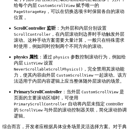
给每个内层
赋予唯一的
CustomScrollView
，可以在切换选项卡时保留各自的滚动
PageStorageKey
位置 。
ScrollController 监听
：为外层和内层分别设置
，在内层滚动到边界时手动触发外层
ScrollController
滚动。这种手动方案需要大量计算，一般只在特殊需求
时使用，例如同时控制两个不同方向的滚动。
physics 属性
：通过
参数控制滚动行为，例如给
physics
内层
设置
ListView
，完全禁用其滚动能
NeverScrollableScrollPhysics()
力，使其内容由外层
一起滚动。该方
CustomScrollView
法适用于内层内容逻辑上应当整体随外层滚动的场景。
PrimaryScrollController
：当外层
是
CustomScrollView
页面的主要滚动区域时，可使用
自动将内层未指定 controller
PrimaryScrollController
的
与外层的滚动控制器关联，简化滚动协调
ScrollView
逻辑。
综合而言，开发者应根据具体业务场景灵活选择方案。对于典