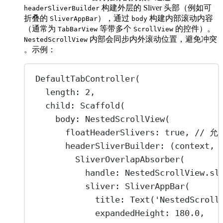
构建外层的 Sliver 头部（例如可
headerSliverBuilder
折叠的
），通过
构建内部滚动内容
SliverAppBar
body
（通常为
等带多个
的控件）。
TabBarView
ScrollView
内部会同步内外滚动位置，避免冲突
NestedScrollView
。示例：
DefaultTabController
(
length
:
2
,
child
:
Scaffold
(
body
:
NestedScrollView
(
floatHeaderSlivers
:
true
, 
// 允
headerSliverBuilder
:
 (context, 
SliverOverlapAbsorber
(
handle
:
NestedScrollView
.
sl
sliver
:
SliverAppBar
(
title
:
Text
(
'NestedScrol
expandedHeight
:
180.0
,