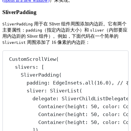
(opens in a new window)
）来实现。
SliverPadding
用于在 Sliver 组件周围添加内边距。它有两个
SliverPadding
主要属性：
（指定内边距大小）和
（内部要应
padding
sliver
用内边距的 Sliver 组件）。例如，下面代码在一个简单的
周围添加了 16 像素的内边距：
SliverList
CustomScrollView
(
slivers
:
 [
SliverPadding
(
padding
:
EdgeInsets
.
all
(
16.0
), 
// 
sliver
:
SliverList
(
delegate
:
SliverChildListDelegate
Container
(height
:
50
, color
:
Co
Container
(height
:
50
, color
:
Co
Container
(height
:
50
, color
:
Co
]),