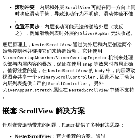
滚动冲突
：内层和外层
可能在同一方向上同
ScrollView
时响应滑动手势，导致滚动行为不明确、滑动体验不佳
。
位置不同步
：内层滚动可能无法传递给外层（或反
之），例如滑动列表时外层的
无法收起。
SliverAppBar
底层原理上，
通过为外层和内层创建两个
NestedScrollView
滚动控制器并链接它们来协调滚动 。它还使用
/
机制来处理
SliverOverlapAbsorber
SliverOverlapInjector
头部与内层内容的叠放，保证在使用
等效果时布局正确
snap
。值得注意的是，在
的
中，内层滚动
NestedScrollView
body
视图会共享一个
，因此不应手动为
PrimaryScrollController
内层列表提供自己的
。另外，
ScrollController
属性在
中暂不支持
SliverAppBar.stretch
NestedScrollView
。
嵌套 ScrollView 解决方案
针对嵌套滚动带来的问题，Flutter 提供了多种解决思路：
NestedScrollView
：官方推荐的方案。通过