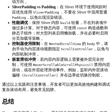
动方向 。
SliverPadding vs Padding
：在 Sliver 环境下使用间距时
应优先使用
，不要在 Sliver 中混用普通
SliverPadding
，以免出现渲染错误。
Padding
性能调优
：保持 Sliver 内部
轻量，不在列表项中
build
做过多计算。对于静态内容，可使用
构造函数和
const
静态子组件；对大型列表启用懒加载，并在必要时启用
分页加载等策略 。
控制器使用限制
：在
的
中，请
NestedScrollView
body
勿手动为内层滚动视图指定
，以免与
ScrollController
内部机制冲突 。
嵌套滑动冲突
：若内层内容逻辑上需要被外层完全控
制，可使用
禁用内层
NeverScrollableScrollPhysics()
滚动，或在外层处理滑动事件。例如，监听内外层滚动
偏移（
）并在边界处切换控制权 。
ScrollController
通过以上实践和注意事项，开发者可以更加高效地构建和调试
复杂滚动布局，避免常见陷阱。
总结