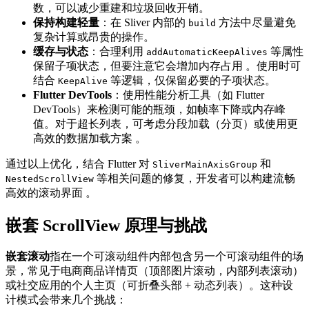
数，可以减少重建和垃圾回收开销。
保持构建轻量
：在 Sliver 内部的
方法中尽量避免
build
复杂计算或昂贵的操作。
缓存与状态
：合理利用
等属性
addAutomaticKeepAlives
保留子项状态，但要注意它会增加内存占用 。使用时可
结合
等逻辑，仅保留必要的子项状态。
KeepAlive
Flutter DevTools
：使用性能分析工具（如 Flutter
DevTools）来检测可能的瓶颈，如帧率下降或内存峰
值。对于超长列表，可考虑分段加载（分页）或使用更
高效的数据加载方案 。
通过以上优化，结合 Flutter 对
和
SliverMainAxisGroup
等相关问题的修复，开发者可以构建流畅
NestedScrollView
高效的滚动界面 。
嵌套 ScrollView 原理与挑战
嵌套滚动
指在一个可滚动组件内部包含另一个可滚动组件的场
景，常见于电商商品详情页（顶部图片滚动，内部列表滚动）
或社交应用的个人主页（可折叠头部 + 动态列表）。这种设
计模式会带来几个挑战：