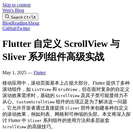
Skip to content
Wen's Blog
Search
Ctrl
K
Blog
Reading
About
GitHub
Twitter
Flutter 自定义 ScrollView 与
Sliver 系列组件高级实战
May 1, 2025 —
Flutter
移动应用中，滚动页面基本上占据大部分。Flutter 提供了多种
滚动组件，如
和
，但在面对复杂的自定义
ListView
GridView
滚动效果需求时，基础的
及其子类可能显得力不
ScrollView
从心。
组件的出现正是为了解决这一问题
CustomScrollView
。它允许开发者通过直接提供
部件来创建各种自定义
Sliver
的滚动效果，例如列表、网格和可伸缩的头部。本文将深入探
讨 Flutter 中
系列组件的使用方法和多层嵌套
Sliver
的高级技巧。
ScrollView