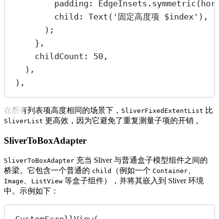
padding
:
EdgeInsets
.
symmetric
(hor
child
:
Text
(
'固定高度项 
$
index
'
),
);
},
childCount
:
50
,
),
),
在所有列表项高度相同的场景下，
比
SliverFixedExtentList
更高效，因为它避免了重复测量子项的开销 。
SliverList
SliverToBoxAdapter
充当 Sliver 与普通盒子模型组件之间的
SliverToBoxAdapter
桥梁。它包含一个普通的
（例如一个
、
child
Container
、
等盒子组件），并将其嵌入到 Sliver 环境
Image
ListView
中。示例如下：