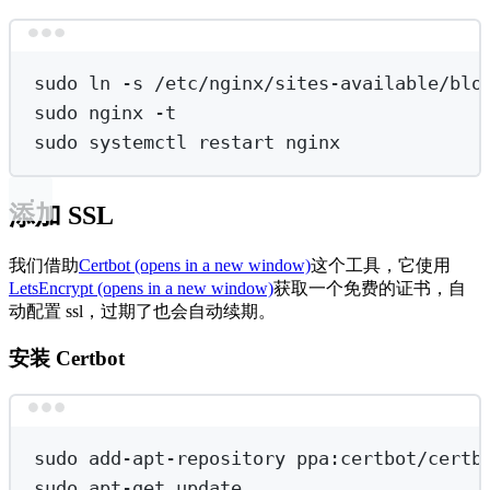
Terminal window
sudo
ln
-s
/etc/nginx/sites-available/blo
sudo
nginx
-t
sudo
systemctl
restart
nginx
添加 SSL
我们借助
Certbot
(opens in a new window)
这个工具，它使用
LetsEncrypt
(opens in a new window)
获取一个免费的证书，自
动配置 ssl，过期了也会自动续期。
安装 Certbot
Terminal window
sudo
add-apt-repository
ppa:certbot/certb
sudo
apt-get
update