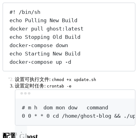
#! /bin/sh
echo
Pulling
New
Build
docker
pull
ghost:latest
echo
Stopping
Old
Build
docker-compose
down
echo
Starting
New
Build
docker-compose
up
-d
设置可执行文件:
chmod +x update.sh
设置定时任务:
crontab -e
Terminal window
# m h  dom mon dow   command
0
0
*
*
0
cd
/home/ghost-blog
 && 
./up
配置 Ghost