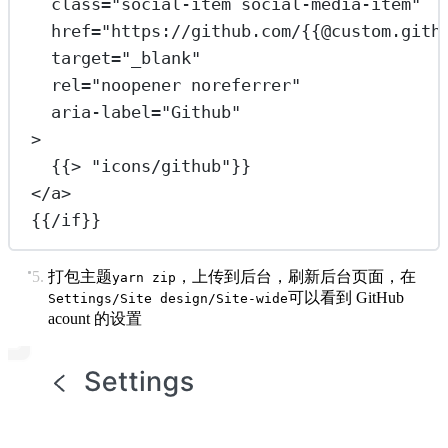
class
=
"social-item social-media-item"
href
=
"https://github.com/{{@custom.gith
target
=
"_blank"
rel
=
"noopener noreferrer"
aria-label
=
"Github"
>
{{> "icons/github"}}
</
a
>
{{/if}}
打包主题
，上传到后台，刷新后台页面，在
yarn zip
可以看到 GitHub
Settings/Site design/Site-wide
acount 的设置