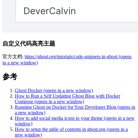
自定义代码高亮主题
官方文档:
https://ghost.org/tutorials/code-snippets-in-ghost
(opens
in a new window)
参考
Ghost Docker
(opens in a new window)
How to Run a Self Updating Ghost Blog with Docker
Compose
(opens in a new window)
Running Ghost on Docker for Your Developer Blog
(opens in
a new window)
How to add social media icons to your theme
(opens in a new
window)
How to setup the table of contents in ghost.org
(opens in a
new window)