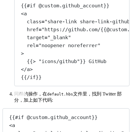
{{#if @custom.github_account}}
<
a
class
=
"share-link share-link-github
href
=
"https://github.com/{{@custom.
target
=
"_blank"
rel
=
"noopener noreferrer"
>
{{> "icons/github"}} GitHub
</
a
>
{{/if}}
同样的操作，在
文件里，找到 Twitter 部
default.hbs
分，加上如下代码:
{{#if @custom.github_account}}
<
a