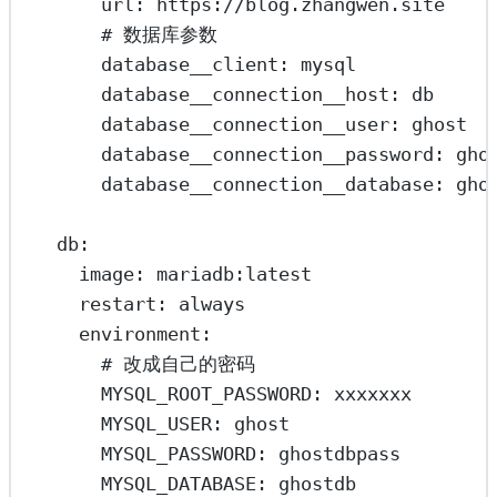
url
: 
https://blog.zhangwen.site
# 数据库参数
database__client
: 
mysql
database__connection__host
: 
db
database__connection__user
: 
ghost
database__connection__password
: 
gho
database__connection__database
: 
gho
db
:
image
: 
mariadb:latest
restart
: 
always
environment
:
# 改成自己的密码
MYSQL_ROOT_PASSWORD
: 
xxxxxxx
MYSQL_USER
: 
ghost
MYSQL_PASSWORD
: 
ghostdbpass
MYSQL_DATABASE
: 
ghostdb