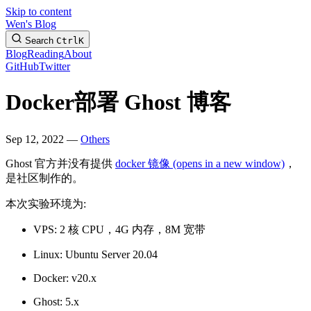
Skip to content
Wen's Blog
Search
Ctrl
K
Blog
Reading
About
GitHub
Twitter
Docker部署 Ghost 博客
Sep 12, 2022 —
Others
Ghost 官方并没有提供
docker 镜像
(opens in a new window)
，
是社区制作的。
本次实验环境为:
VPS: 2 核 CPU，4G 内存，8M 宽带
Linux: Ubuntu Server 20.04
Docker: v20.x
Ghost: 5.x