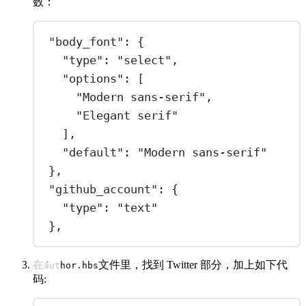
数：
"body_font"
: {
"type"
: 
"select"
,
"options"
: [
"Modern sans-serif"
,
"Elegant serif"
],
"default"
: 
"Modern sans-serif"
},
"github_account"
: {
"type"
: 
"text"
},
在
文件里，找到 Twitter 部分，加上如下代
author.hbs
码: