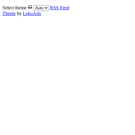
Select theme
RSS Feed
Theme
by
LekoArts