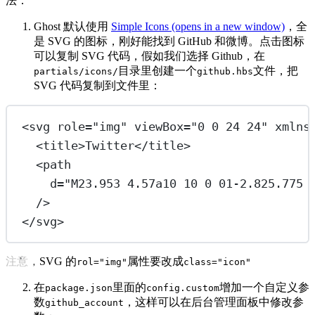
法：
Ghost 默认使用
Simple Icons
(opens in a new window)
，全
是 SVG 的图标，刚好能找到 GitHub 和微博。点击图标
可以复制 SVG 代码，假如我们选择 Github，在
目录里创建一个
文件，把
partials/icons/
github.hbs
SVG 代码复制到文件里：
<
svg
role
=
"img"
viewBox
=
"0 0 24 24"
xmlns
<
title
>Twitter</
title
>
<
path
d
=
"M23.953 4.57a10 10 0 01-2.825.775 
/>
</
svg
>
注意，SVG 的
属性要改成
rol="img"
class="icon"
在
里面的
增加一个自定义参
package.json
config.custom
数
，这样可以在后台管理面板中修改参
github_account