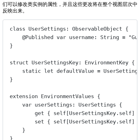
们可以修改类实例的属性，并且这些更改将在整个视图层次中
反映出来。
class
UserSettings
: 
ObservableObject 
{
@Published
var
 username: 
String
=
"Gu
}
struct
UserSettingsKey
: 
EnvironmentKey 
{
static
let
 defaultValue 
=
UserSetting
}
extension
EnvironmentValues
 {
var
 userSettings: UserSettings {
get
 { 
self
[UserSettingsKey.
self
] 
set
 { 
self
[UserSettingsKey.
self
] 
}
}