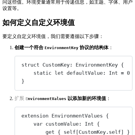
问这些值。环境变量通常用于传递信息，如主题、字体、用户
设置等。
如何定义自定义环境值
要定义自定义环境值，我们需要遵循以下步骤：
创建一个符合
协议的结构体
：
EnvironmentKey
struct
CustomKey
: 
EnvironmentKey 
{
static
let
 defaultValue: 
Int
=
0
}
扩展
以添加新的环境值
：
EnvironmentValues
extension
EnvironmentValues
 {
var
 customValue: 
Int
 {
get
 { 
self
[CustomKey.
self
] }