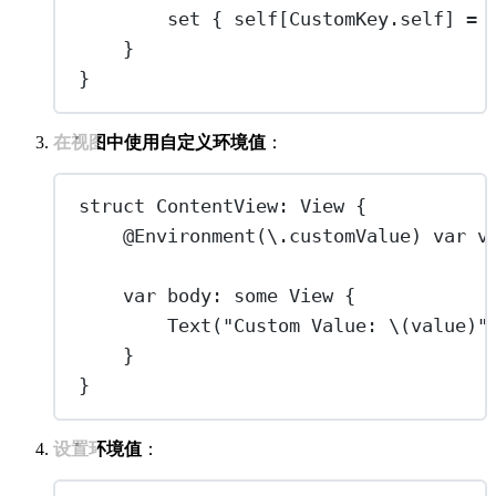
set
 { 
self
[CustomKey.
self
] 
=
 
}
}
在视图中使用自定义环境值
：
struct
ContentView
: 
View 
{
@Environment
(\.customValue) 
var
 v
var
 body: 
some
 View {
Text
(
"Custom Value: 
\(value)
"
}
}
设置环境值
：