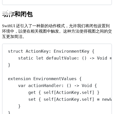
动作和闭包
SwiftUI 还引入了一种新的动作模式，允许我们将闭包设置到
环境中，以便在相关视图中触发。这种方法使得视图之间的交
互更加简洁。
struct
ActionKey
: 
EnvironmentKey 
{
static
let
 defaultValue: () 
->
Void
=
}
extension
EnvironmentValues
 {
var
 actionHandler: () 
->
Void
 {
get
 { 
self
[ActionKey.
self
] }
set
 { 
self
[ActionKey.
self
] 
=
 newV
}
}