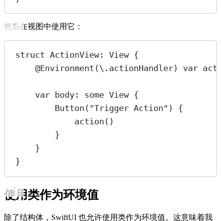
然后在视图中使用它：
struct
ActionView
: 
View 
{
@Environment
(\.actionHandler) 
var
 act
var
 body: 
some
 View {
Button
(
"Trigger Action"
) {
action
()
}
}
}
使用类作为环境值
除了结构体，SwiftUI 也允许使用类作为环境值。这意味着我