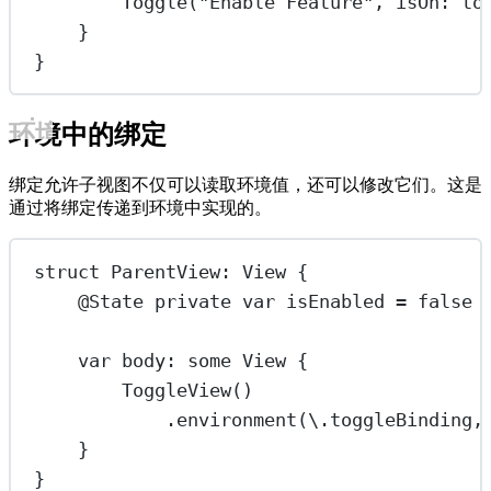
Toggle
(
"Enable Feature"
, 
isOn
: to
}
}
环境中的绑定
绑定允许子视图不仅可以读取环境值，还可以修改它们。这是
通过将绑定传递到环境中实现的。
struct
ParentView
: 
View 
{
@State
private
var
 isEnabled 
=
false
var
 body: 
some
 View {
ToggleView
()
.
environment
(\.toggleBinding,
}
}